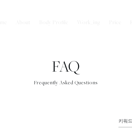
me
About
Body Profile
Work_ing
Price
FAQ
Frequently Asked Questions